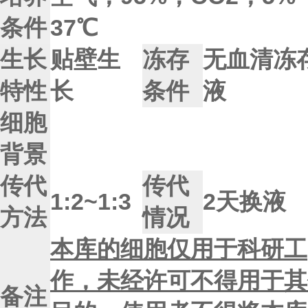
条件
37℃
生长
贴壁生
冻存
无血清冻
特性
长
条件
液
细胞
背景
传代
传代
1:2~1:3
2天换液
方法
情况
本库的细胞仅用于科研工
作，未经许可不得用于其
备注