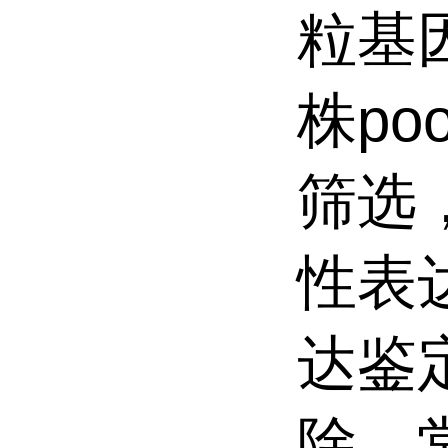
粒基
株p
筛选
性表
达鉴
除，