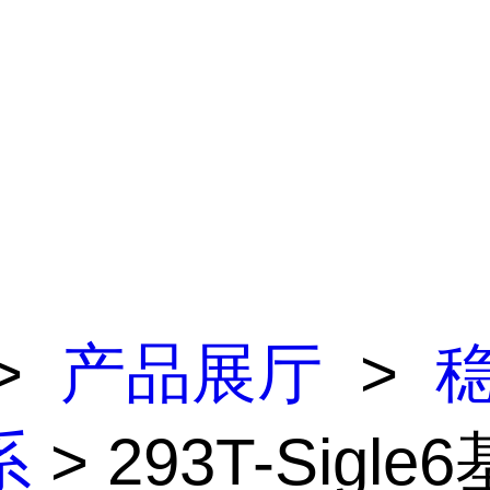
>
产品展厅
>
系
> 293T-Sigl