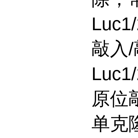
Luc
敲入
Luc
原位
单克