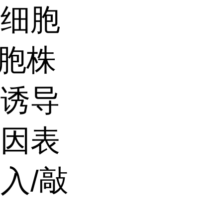
定细胞
细胞株
，诱导
基因表
入/敲