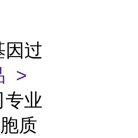
6基因过
 >
司专业
细胞质