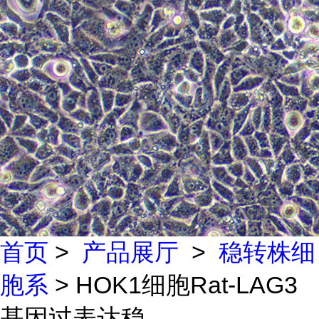
首页
>
产品展厅
>
稳转株细
胞系
> HOK1细胞Rat-LAG3
基因过表达稳...