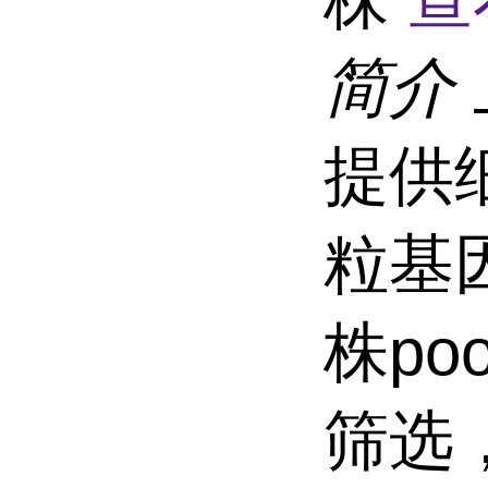
简介
提供
粒基
株p
筛选