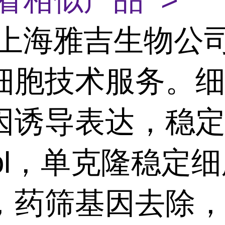
上海雅吉生物公
细胞技术服务。
因诱导表达，稳
ool，单克隆稳定
，药筛基因去除