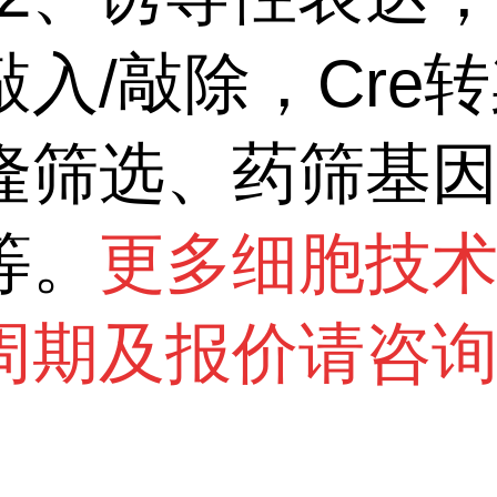
敲入/敲除，Cre
隆筛选、药筛基
等。
更多细胞技
周期及报价请咨