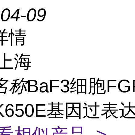
-04-09
详情
上海
名称
BaF3细胞FG
-K650E基因过表
看相似产品 >