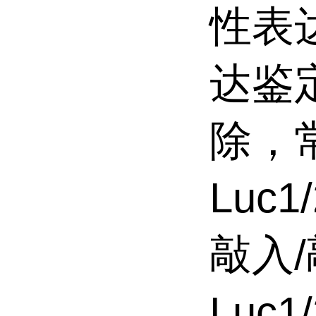
性表
达鉴
除，
Luc
敲入
Luc