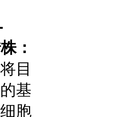
-
转株：
指将目
胞的基
在细胞