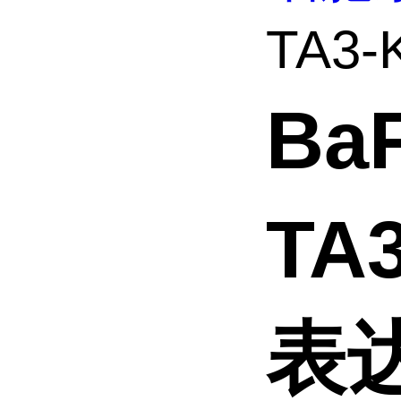
TA3-
Ba
TA
表