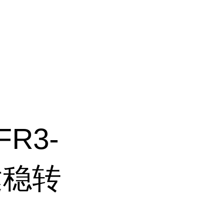
FR3-
达稳转