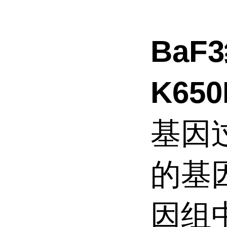
BaF
K6
基因
的基
因组