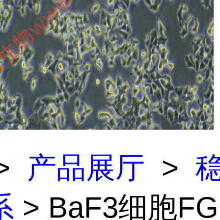
>
产品展厅
>
系
> BaF3细胞FG