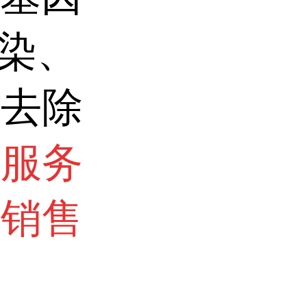
转染、
因去除
术服务
询销售