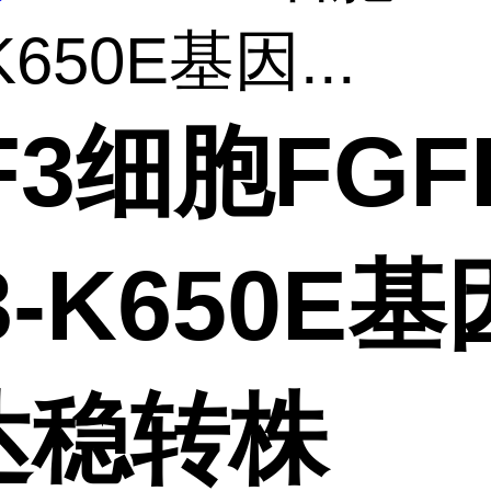
K650E基因...
F3细胞FGF
3-K650E
达稳转株