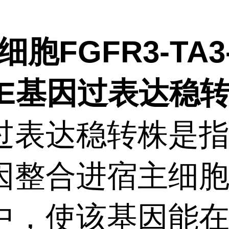
3细胞FGFR3-TA3
50E基因过表达稳
过表达稳转株是
因整合进宿主细
中，使该基因能