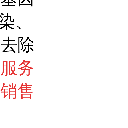
转染、
因去除
术服务
询销售