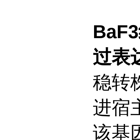
BaF
过表
稳转
进宿
该基