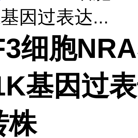
K基因过表达...
F3细胞NRA
61K基因过
转株