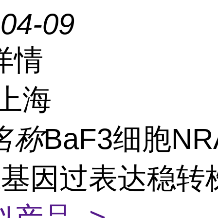
-04-09
详情
上海
名称
BaF3细胞NR
1K基因过表达稳转
似产品 >