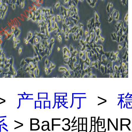
>
产品展厅
>
系
> BaF3细胞NR