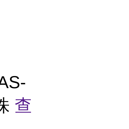
AS-
株
查