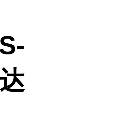
S-
表达