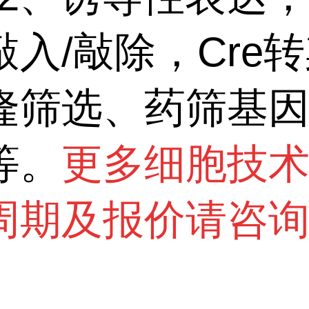
敲入/敲除，Cre
隆筛选、药筛基
等。
更多细胞技
周期及报价请咨