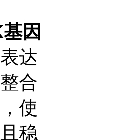
1K基因
过表达
因整合
中，使
期且稳