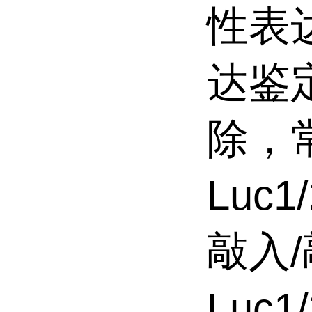
性表
达鉴
除，
Luc
敲入
Luc