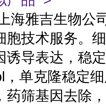
上海雅吉生物公
细胞技术服务。
因诱导表达，稳
ool，单克隆稳定
，药筛基因去除