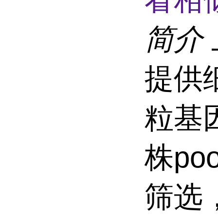
简介
提供
粒基
株p
筛选