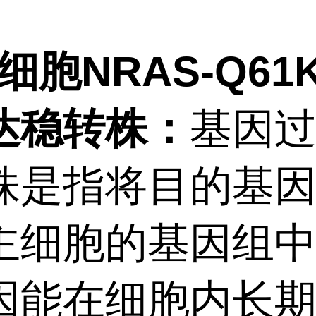
3细胞NRAS-Q6
达稳转株：
基因
株是指将目的基
主细胞的基因组
因能在细胞内长