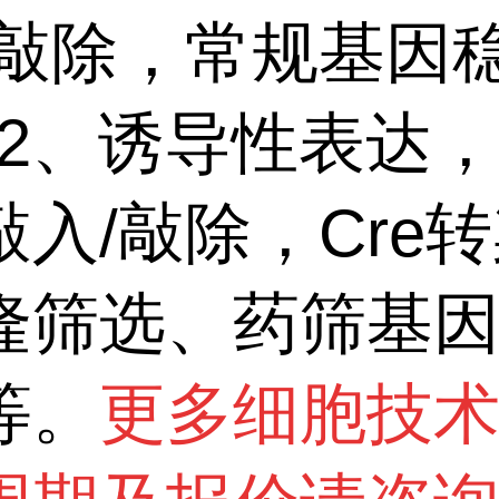
/敲除，常规基因
1/2、诱导性表达
敲入/敲除，Cre
隆筛选、药筛基
等。
更多细胞技