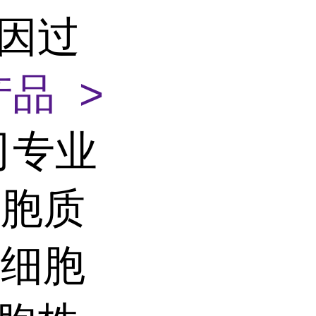
基因过
品 >
司专业
细胞质
定细胞