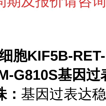
周期及报价请咨
细胞KIF5B-RET-
4M-G810S基因
株：
基因过表达