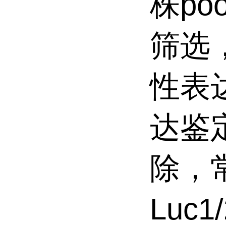
株p
筛选
性表
达鉴
除，
Luc