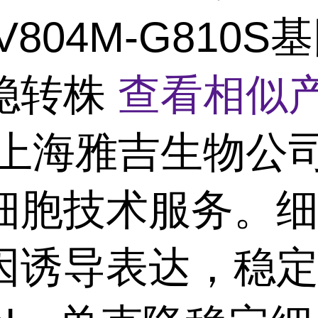
-V804M-G810S
稳转株
查看相似产
上海雅吉生物公
细胞技术服务。
因诱导表达，稳