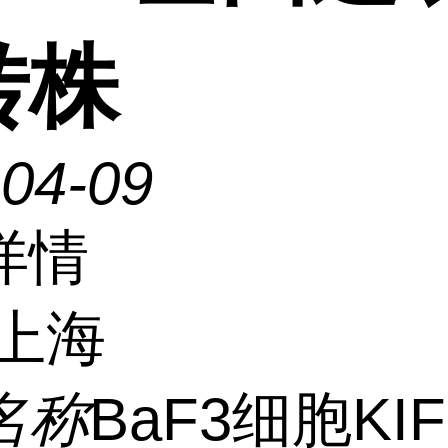
转株
-04-09
详情
上海
名称
BaF3细胞KIF