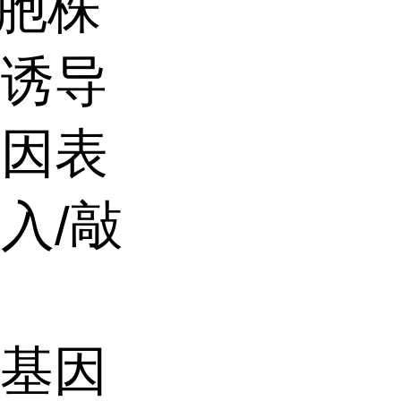
细胞株
，诱导
基因表
入/敲
，基因