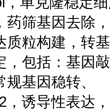
ool，单克隆稳定
，药筛基因去除
达质粒构建，转
定，包括：基因敲
常规基因稳转、
1/2，诱导性表达