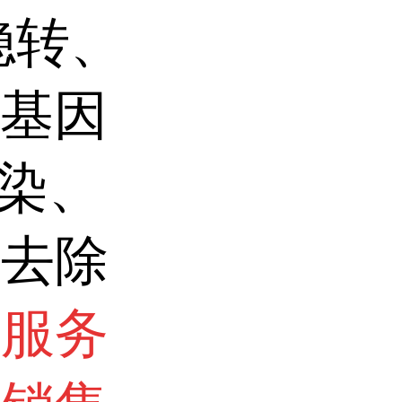
稳转、
，基因
转染、
因去除
术服务