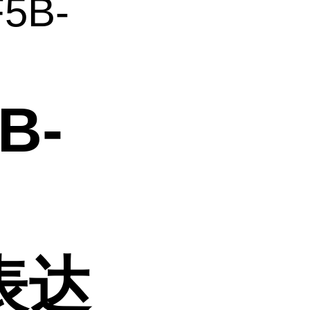
5B-
B-
表达