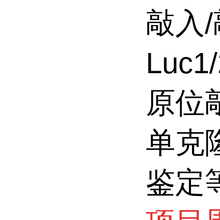
敲入
Luc
原位
单克
鉴定