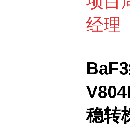
项目
经理
BaF3
V80
稳转