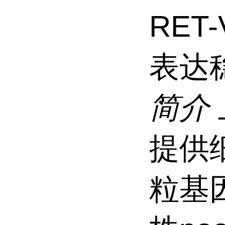
RET
表达
简介
提供
粒基