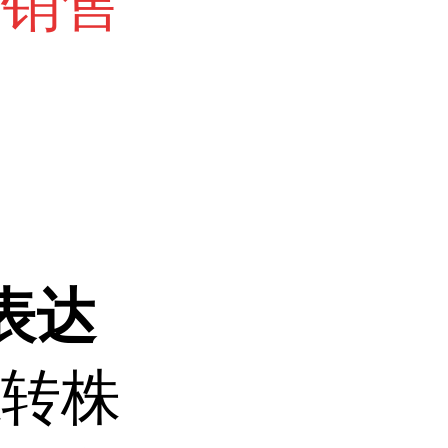
询销售
过表达
稳转株