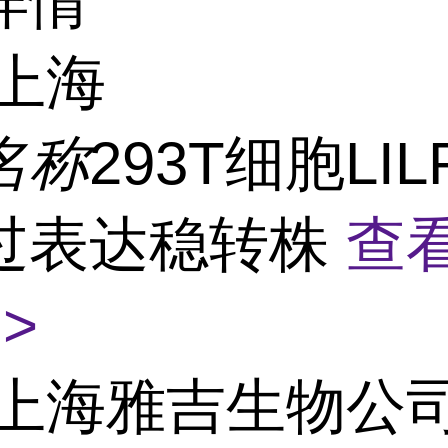
详情
上海
名称
293T细胞LIL
过表达稳转株
查
>
上海雅吉生物公