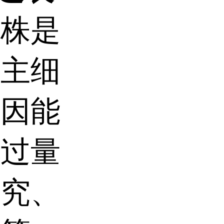
转株是
宿主细
基因能
地过量
研究、