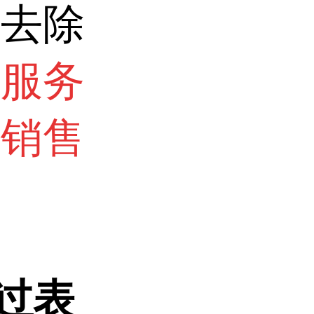
因去除
术服务
询销售
因过表