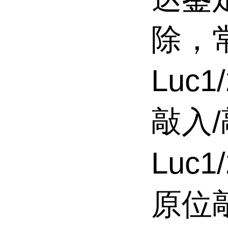
除，
Luc
敲入
Luc
原位