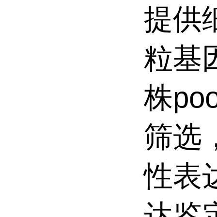
提供
粒基
株p
筛选
性表
达鉴