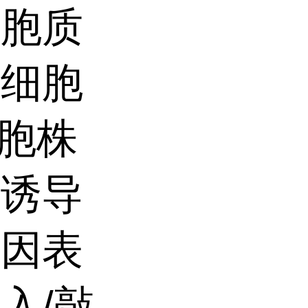
细胞质
定细胞
细胞株
，诱导
基因表
入/敲