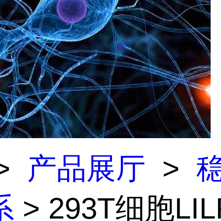
>
产品展厅
>
系
> 293T细胞LIL