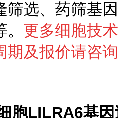
隆筛选、药筛基
等。
更多细胞技
周期及报价请咨
T细胞LILRA6基