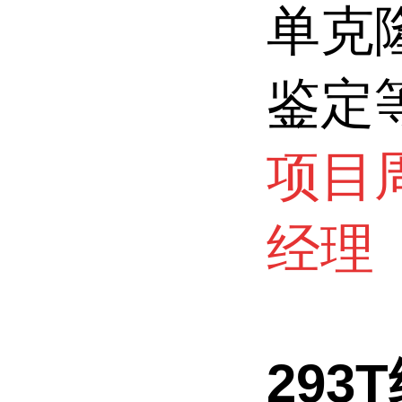
单克
鉴定
项目
经理
293