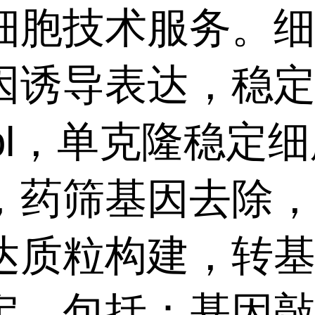
细胞技术服务。
因诱导表达，稳
ool，单克隆稳定
，药筛基因去除
达质粒构建，转
定，包括：基因敲