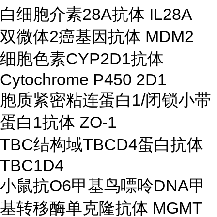
白细胞介素28A抗体 IL28A
双微体2癌基因抗体 MDM2
细胞色素CYP2D1抗体
Cytochrome P450 2D1
胞质紧密粘连蛋白1/闭锁小带
蛋白1抗体 ZO-1
TBC结构域TBCD4蛋白抗体
TBC1D4
小鼠抗O6甲基鸟嘌呤DNA甲
基转移酶单克隆抗体 MGMT