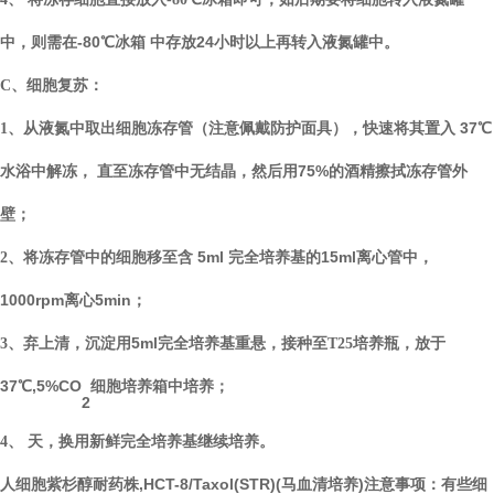
需在
-80℃冰箱
存放
24小时以上
中，
则
中
再
转入液氮罐中。
C、
细胞复苏：
面具），快速将其置入
37℃
1、
从液氮中取出细胞冻存管（
注意
佩戴
防护
水浴中解冻， 直至冻存管中无结晶，然后用75%的酒精擦拭冻存管外
壁；
将冻存管中的细胞移至含
5ml 完全培养基的15ml离心管中，
2、
1000rpm离心5min；
弃上清，沉淀用
5ml完全培养基重悬，接种
于
3、
至
T25培养瓶，
放
37℃,5%CO
细胞培养箱中培养；
2
4、
天，换用新鲜完全培养基继续培养。
人
细胞紫杉醇耐药株,HCT-8/Taxol(STR)(马血清培养)
注意事项：
有些细