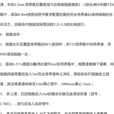
清，补加1-2mL培养液后重悬混匀后将细胞悬液按1：2的比例分到新T25
瓶中，添加6-8ml按照说明书要求配置的新的完全培养基以保持细胞的生
长活力，后续传代根据实际情况按1:2~1:5的比例进行。
b、
细胞冻存：
1、细胞生长至覆盖培养瓶的80%面积时，弃T25培养瓶中的培养液，用
PBS清洗细胞一次；
2、添加0.25%胰蛋白酶消化液约1ml至培养瓶中，倒置显微镜下观察，待
细胞回缩变圆后加入5ml完全培养液终止消化，再轻轻吹打细胞使之脱
落，然后将悬液转移至15ml离心管中，1000rpm离心 5min；
3、 弃上清，沉淀细胞加入1ml的雅吉生物无血清冻存液（
货号：
C7001），混匀后加入冻存管中。
4、 将冻存细胞直接放入
-
80℃冰箱即可，如后期
要
将细胞转入液氮罐