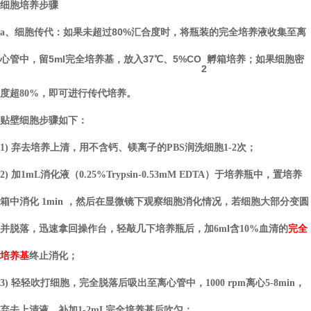
细胞培养步骤
未超过
80%汇合度时，将瓶装的完全培养液收集至离
a、
细胞传代
：
如果
心管中，留5ml完全培养基，放入37℃、5%CO
孵箱培养；
如果细胞密
2
度
超
80%，即可进行传代培养
。
贴壁细胞
步骤如下：
1) 弃去培养上清，用不含钙、镁离子的PBS润洗细胞1-2次；
2) 加1mL消化液（0.25%Trypsin-0.53mM EDTA）于培养瓶中，置培养
箱中消化 1min ，然后在显微镜下观察细胞消化情况，若细胞大部分变圆
并脱落，迅速拿回操作台，轻敲几下培养瓶后，加6ml含10%血清的
完全
培养基
终止消化；
3) 轻轻吹打细胞，完全脱落后吸出至离心管中，1000 rpm离心5-8min，
弃去上清液，补加1-2mL完全培养基后吹匀；