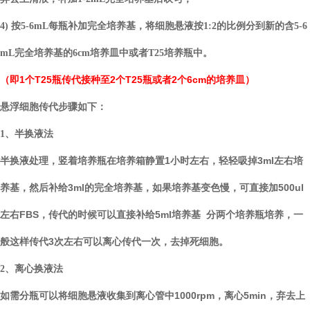
4) 按5-6mL每瓶补加完全培养基，将细胞悬液按1:2的比例分到新的含5-6
mL完全培养基的6cm培养皿中或者T25培养瓶中。
（即
1个T25瓶传代接种至2个T25瓶或者2个6cm的培养皿）
悬浮细胞
传代步骤如下：
1、半换液法
半换液处理，竖着培养瓶在培养箱静置
1小时左右，轻轻吸掉3ml左右培
养基，然后补给3ml的完全培养基，如果培养基变色慢，可直接加500ul
左右FBS，传代的时候可以直接补给5ml培养基 分两个培养瓶培养，一
般这样传代3次左右可以离心传代一次，去掉死细胞。
2、离心换液法
如需分瓶可以将细胞悬液收集到离心管中
1000rpm，离心5min，弃去上