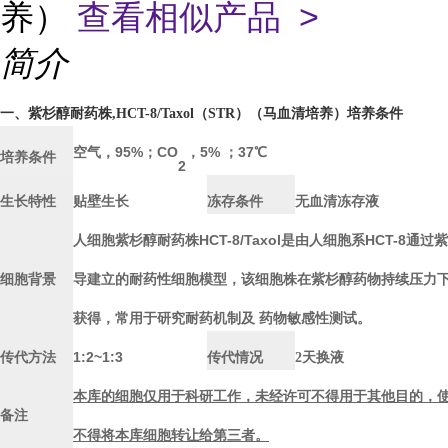
养）
查看相似产品 >
简介
一、紫杉醇耐药株,HCT-8/Taxol（STR）（马血清培养）培养条件
空气，
95%；CO
，
5% ；37℃
培养条件
2
生长特性
贴壁生长
冻存条件
无血清冻存液
人细胞紫杉醇耐药株HCT-8/Taxol是由人细胞系HCT-8通过
导建立的耐药性细胞模型，该细胞株在紫杉醇药物持续压力
细胞背景
获得，常用于研究耐药机制及 药物敏感性测试。
1:2~1:3
传代方法
传代情况
2天换液
本库的细胞仅用于科研工作，未经许可不得用于其他目的，
备注
不得将本库细胞转让给第三者。