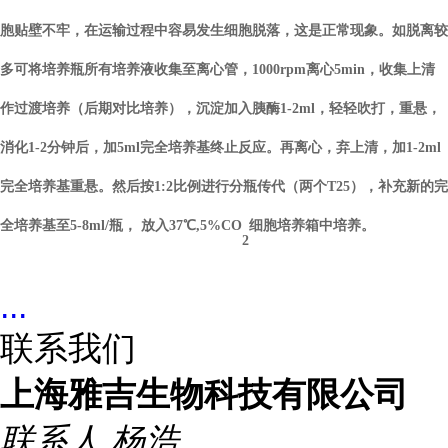
胞贴壁不牢，在运输过程中容易发生细胞脱落，这是正常现象。如脱离较
多可将培养瓶所有培养液收集至离心管，1000rpm离心5min，
收集上清
作过渡培养
（后期对比培养）
，沉淀加入胰酶1-2ml，轻轻吹打，重悬，
消化1-2分钟后，加5ml完全培养基终止反应。再离心，弃上清，加1-2ml
完全培养基重悬。然后按1:2比例进行分瓶传代（两个T25），补充新的完
全培养基至5-8ml/瓶， 放入37℃,5%CO
细胞培养箱中培养。
2
...
联系我们
上海雅吉生物科技有限公司
联系人
杨浩