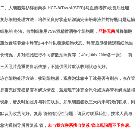
人细胞紫杉醇耐药株,HCT-8/Taxol(STR)(马血清培养)
收货后处理
二、
培养至良好状态后灌满完全培养液并封好瓶口是运输
复苏细胞处理方法：
细胞的 办法。收到细胞用
75%酒精喷洒整个
将细胞
细胞
瓶
，
严格无菌
后
瓶放置培养箱中静置
2-4小时以稳定细胞状态
。
静置后
显微镜观察细胞生
长情况，并对细胞进行不同倍数拍照保存（
40x,100x,200x各一张）
，
前
三天照片
是
重要售后依据，不提供照片默认收到状态良好。
冻存细胞处理方法：
收到细胞后，观察泡沫箱中干冰是否有剩余，冻存管
是否完好无损是否有解冻情况，若发现干冰完全汽化或冻存管有解冻破损
现象，请及时拍照并与我们联系。如果细胞签收三天内未与我们联系，则
默认为收货良好。复苏 管如有活性问题，请及时联系我们，技术人员与
您沟通指导后再复苏 管，
未与我方联系擅自复苏 管出现问题不予售后。