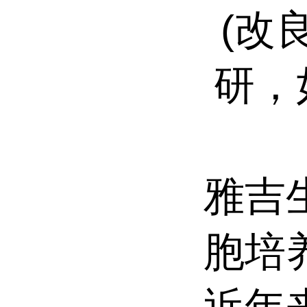
(改
研，
雅吉
胞培