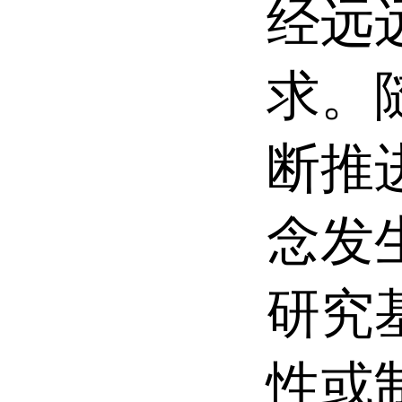
经远
求。
断推
念发
研究
性或