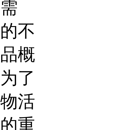
的需
究的不
制品概
成为了
药物活
品的重