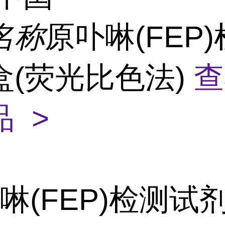
名称
原卟啉(FEP
盒(荧光比色法)
查
 >
啉(FEP)检测试