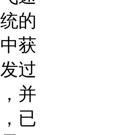
传统的
物中获
诱发过
险，并
产，已