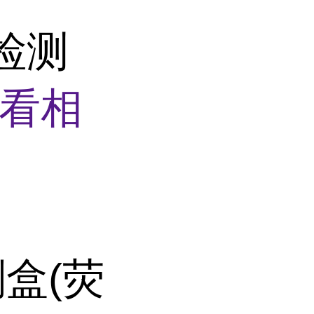
)检测
看相
剂盒(荧