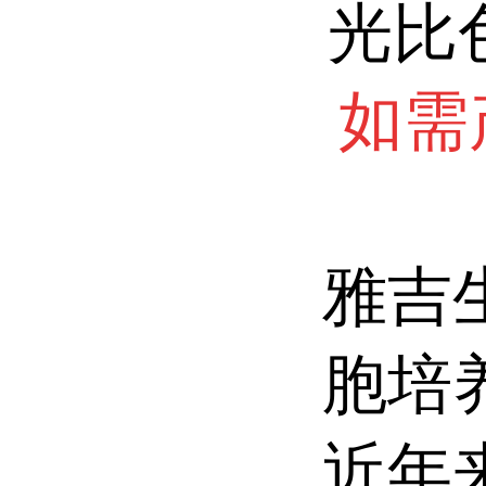
光比
如需
雅吉
胞培
近年