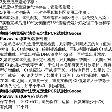
3反应液应避光保存；
4反应中尽量避免气泡存在，管盖需盖紧；
5使用一次性吸头、一次性手套和各区专用工作服；
6样本处理、试剂配制、加样需在不同区进行，以免交叉污染；
7实验完毕后用10%次氯酸或75%酒精或紫外灯处理工作台和移
液器；
鹅细小病毒探针法荧光定量PCR试剂盒Goose
Parvovirus(GPV)
数据处理：
1 如果把本试剂盒用于定量检测，则以阳性对照浓度的 log 值为
横轴，以 Ct 值为纵轴，绘制标准曲线。再以待测样品的 Ct 值从
标准曲线上推算出样品 DNA 浓度的log 值，再推算出其浓度。
2 如果把本试剂盒用于定性检测，只判断阳性或阴性，则阴性对
照 Ct 必须大于或等于 40。阳性对照必须有荧光对数增长，有典
型扩增曲线，Ct 值应该小于或等于30。对待测样品，如果其 Ct
大于或等于 40 则为阴性，如果小于或等于 35 则为阳性。如果
在 35-40 之间，则重复一次。重复实验的 Ct 值如果大于或等于
40则为阴性，如果小于40，则为阳性。
鹅细小病毒探针法荧光定量PCR试剂盒Goose
Parvovirus(GPV)
存储条件
保存条件：-20℃±5℃，避光保存、运输、反复冻融少于7次
有效期：12个月