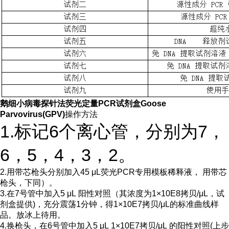
鹅细小病毒探针法荧光定量PCR试剂盒Goose
Parvovirus(GPV)
操作方法
1.标记6个离心管，分别为7，
6，5，4，3，2。
2.用带芯枪头分别加入45 μL荧光PCR专用模板稀释液， 用带芯
枪头，下同）。
3.在7号管中加入5 μL 阳性对照（其浓度为1×10E8拷贝/μL，试
剂盒提供)，充分震荡1分钟，得1×10E7拷贝/μL的标准曲线样
品。放冰上待用。
4.换枪头，在6号管中加入5 μL 1×10E7拷贝/μL 的阳性对照(上步