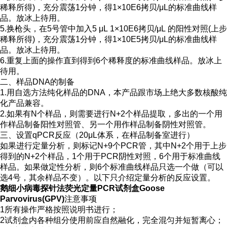
稀释所得)，充分震荡1分钟，得1×10E6拷贝/μL的标准曲线样
品。放冰上待用。
5.换枪头，在5号管中加入5 μL 1×10E6拷贝/μL 的阳性对照(上步
稀释所得)，充分震荡1分钟，得1×10E5拷贝/μL的标准曲线样
品。放冰上待用。
6.重复上面的操作直到得到6个稀释度的标准曲线样品。放冰上
待用。
二、样品DNA的制备
1.用自选方法纯化样品的DNA，本产品跟市场上绝大多数核酸纯
化产品兼容。
2.如果有N个样品，则需要进行N+2个样品提取，多出的一个用
作样品制备阳性对照管、另一个用作样品制备阴性对照管。
三、设置qPCR反应（20μL体系，在样品制备室进行）
如果进行定量分析，则标记N+9个PCR管，其中N+2个用于上步
得到的N+2个样品，1个用于PCR阴性对照，6个用于标准曲线
样品。如果做定性分析，则6个标准曲线样品只选一个做（可以
选4号，其余样品不变）。以下只介绍定量分析的反应设置。
鹅细小病毒探针法荧光定量PCR试剂盒Goose
Parvovirus(GPV)
注意事项
1所有操作严格按照说明书进行；
2试剂盒内各种组分使用前应自然融化，完全混匀并短暂离心；